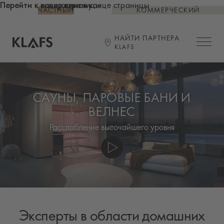
Перейти к содержимому
Перейти к концу страницы
Перейти к навигации в конце страницы
ЧАСТНЫЙ
КОММЕРЧЕСКИЙ
НАЙТИ ПАРТНЕРА
Открыт
KLAFS
Главная страница
САУНЫ, ПАРОВЫЕ БАНИ И
ВЕЛНЕС
Расслабление высочайшего уровня
Эксперты в области домашних